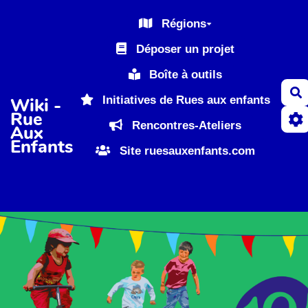
Aller au contenu principal
Régions
Déposer un projet
Boîte à outils
R
Initiatives de Rues aux enfants
Wiki -
Rue
Rencontres-Ateliers
Aux
Enfants
Site ruesauxenfants.com