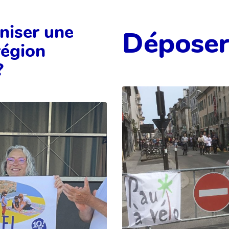
niser une
Déposer
région
?