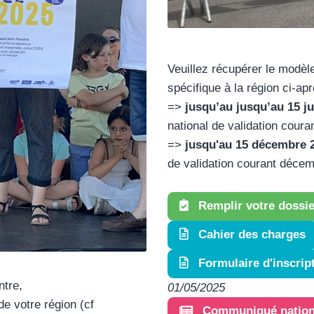
Veuillez récupérer le modèl
spécifique à la région ci-ap
=>
jusqu’au jusqu’au 15 ju
national de validation couran
=>
jusqu'au 15 décembre 
de validation courant déce
Remplir votre dossie
Cahier des charges
Formulaire d'inscrip
ntre,
01/05/2025
e votre région (cf
Communiqué nation