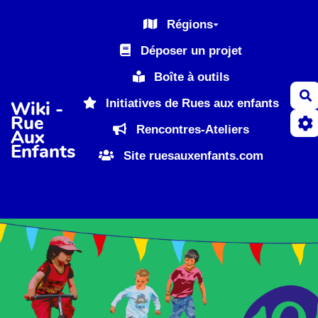
Aller au contenu principal
Régions
Déposer un projet
Boîte à outils
R
Initiatives de Rues aux enfants
Wiki -
Rue
Rencontres-Ateliers
Aux
Enfants
Site ruesauxenfants.com