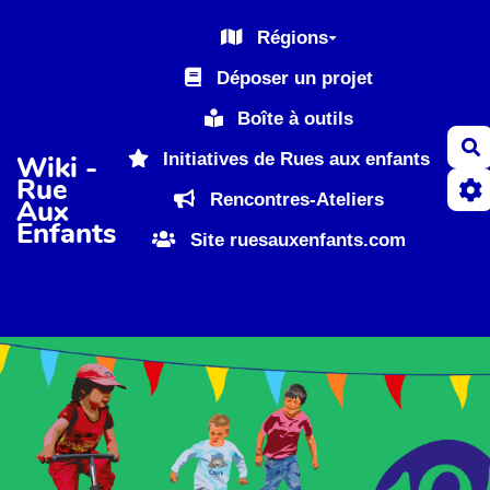
Aller au contenu principal
Régions
Déposer un projet
Boîte à outils
R
Initiatives de Rues aux enfants
Wiki -
Rue
Rencontres-Ateliers
Aux
Enfants
Site ruesauxenfants.com