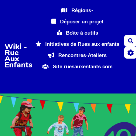
Aller au contenu principal
Régions
Déposer un projet
Boîte à outils
R
Initiatives de Rues aux enfants
Wiki -
Rue
Rencontres-Ateliers
Aux
Enfants
Site ruesauxenfants.com