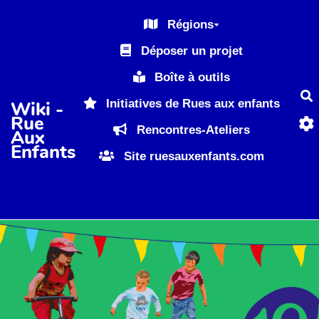
Aller au contenu principal
Régions
Déposer un projet
Boîte à outils
R
Initiatives de Rues aux enfants
Wiki -
Rue
Rencontres-Ateliers
Aux
Enfants
Site ruesauxenfants.com