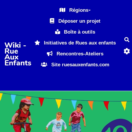
Aller au contenu principal
Régions
Déposer un projet
Boîte à outils
R
Initiatives de Rues aux enfants
Wiki -
Rue
Rencontres-Ateliers
Aux
Enfants
Site ruesauxenfants.com