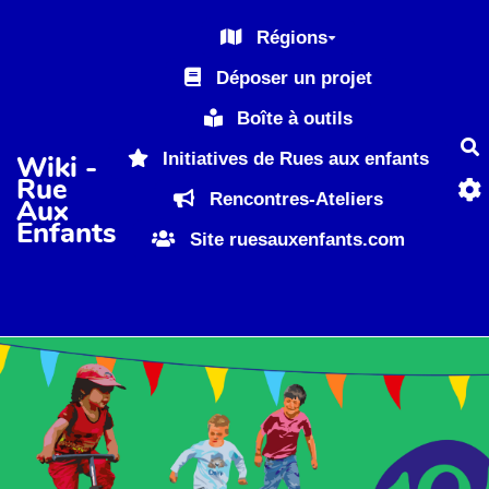
Aller au contenu principal
Régions
Déposer un projet
Boîte à outils
R
Initiatives de Rues aux enfants
Wiki -
Rue
Rencontres-Ateliers
Aux
Enfants
Site ruesauxenfants.com