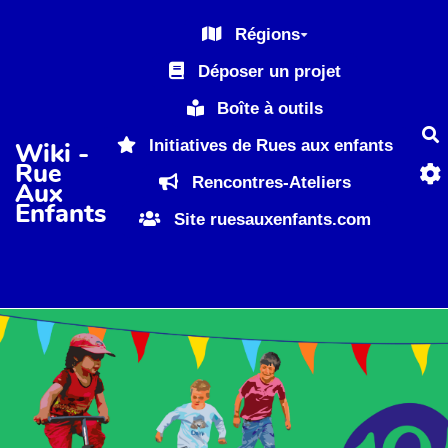
Aller au contenu principal
Régions
Déposer un projet
Boîte à outils
R
Initiatives de Rues aux enfants
Wiki -
Rue
Rencontres-Ateliers
Aux
Enfants
Site ruesauxenfants.com