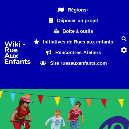
Aller au contenu principal
Régions
Déposer un projet
Boîte à outils
R
Initiatives de Rues aux enfants
Wiki -
Rue
Rencontres-Ateliers
Aux
Enfants
Site ruesauxenfants.com