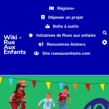
Aller au contenu principal
Régions
Déposer un projet
Boîte à outils
R
Initiatives de Rues aux enfants
Wiki -
Rue
Rencontres-Ateliers
Aux
Enfants
Site ruesauxenfants.com