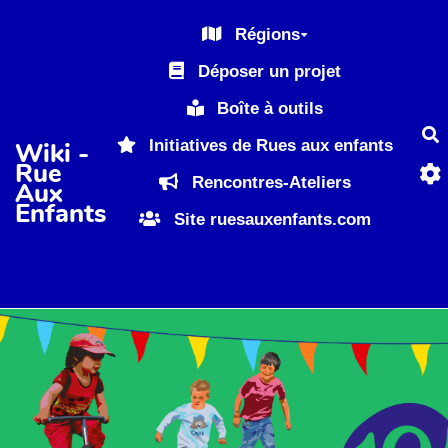
Aller au contenu principal
Régions
Déposer un projet
Boîte à outils
R
Initiatives de Rues aux enfants
Wiki -
Rue
Rencontres-Ateliers
Aux
Enfants
Site ruesauxenfants.com