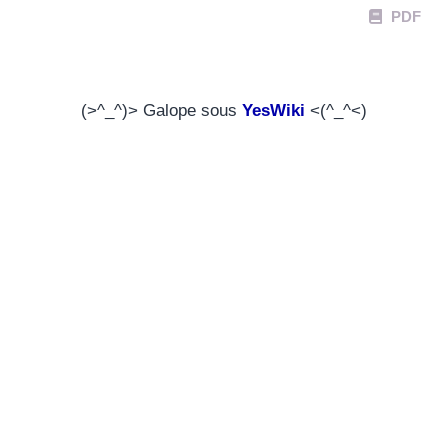
PDF
(>^_^)> Galope sous
YesWiki
<(^_^<)