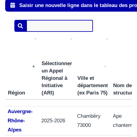
Saisir une nouvelle ligne dans le tableau des pr
Sélectionner
un Appel
Régional à
Ville et
Initiative
département
Nom de l
Région
(ARI)
(ex Paris 75)
structure
Région
Sélectionner
Ville et
Nom de l
Auvergne-
un Appel
département
structure
Chambéry
Ape
Rhône-
2025-2026
Régional à
(ex Paris 75)
73000
chantemer
Initiative
Alpes
(ARI)