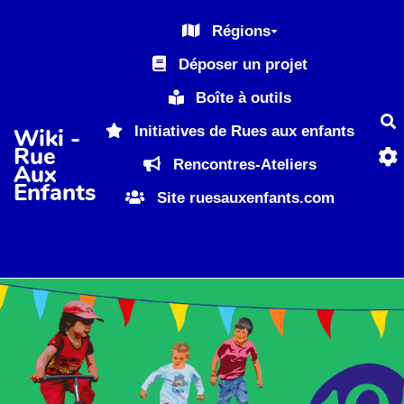
Aller au contenu principal
Régions
Déposer un projet
Boîte à outils
R
Initiatives de Rues aux enfants
Wiki -
Rue
Rencontres-Ateliers
Aux
Enfants
Site ruesauxenfants.com