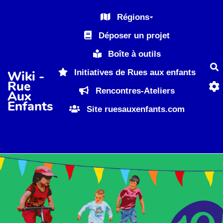
Aller au contenu principal
Régions
Déposer un projet
Boîte à outils
R
Initiatives de Rues aux enfants
Wiki -
Rue
Rencontres-Ateliers
Aux
Enfants
Site ruesauxenfants.com