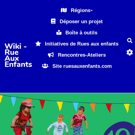
Aller au contenu principal
Régions
Déposer un projet
Boîte à outils
R
Initiatives de Rues aux enfants
Wiki -
Rue
Rencontres-Ateliers
Aux
Enfants
Site ruesauxenfants.com