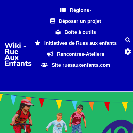
Aller au contenu principal
Régions
Déposer un projet
Boîte à outils
R
Initiatives de Rues aux enfants
Wiki -
Rue
Rencontres-Ateliers
Aux
Enfants
Site ruesauxenfants.com