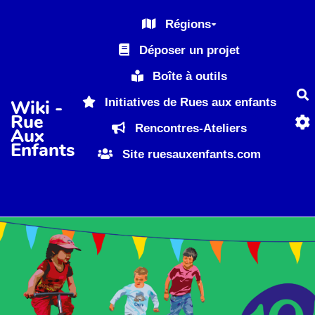
Aller au contenu principal
Régions
Déposer un projet
Boîte à outils
R
Initiatives de Rues aux enfants
Wiki -
Rue
Rencontres-Ateliers
Aux
Enfants
Site ruesauxenfants.com