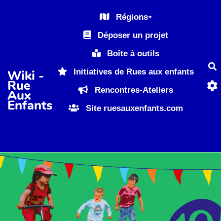
Aller au contenu principal
Régions
Déposer un projet
Boîte à outils
R
Initiatives de Rues aux enfants
Wiki -
Rue
Rencontres-Ateliers
Aux
Enfants
Site ruesauxenfants.com