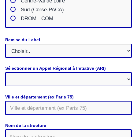
Centre-Val de Loire
Sud (Corse-PACA)
DROM - COM
Grand Est
Hauts-de-France
Remise du Label
Île-de-France
Normandie
Nouvelle-Aquitaine
Sélectionner un Appel Régional à Initiative (ARI)
Occitanie
Pays de la Loire
Provence-Alpes-Côte d'Azur
Ville et département (ex Paris 75)
Paris
Autres régions
Nom de la structure