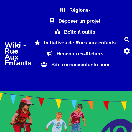
Aller au contenu principal
Régions
Déposer un projet
Boîte à outils
R
Initiatives de Rues aux enfants
Wiki -
Rue
Rencontres-Ateliers
Aux
Enfants
Site ruesauxenfants.com